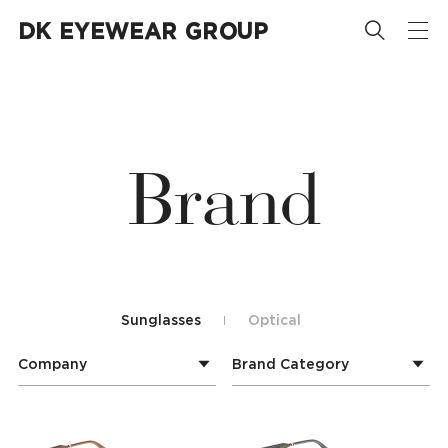














B
r
a
n
d
Sunglasses
Optical
Company
Brand Category